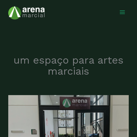
Ir
para
o
conteúdo
um espaço para artes
marciais