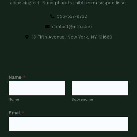
adipiscing elit. Nunc pharetra nibh enim suspendisse.
555-537-8732
contact@info.com
13 Fifth Avenue, New York, NY 101660
Name
*
Nome
Sobrenome
Email
*